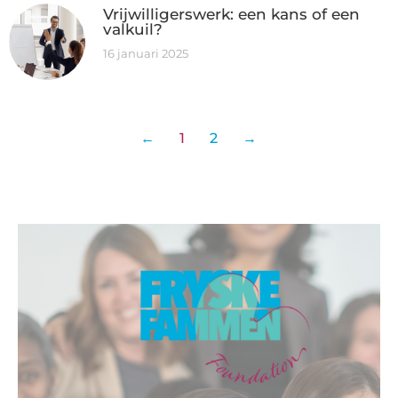
Vrijwilligerswerk: een kans of een
valkuil?
16 januari 2025
←
1
2
→